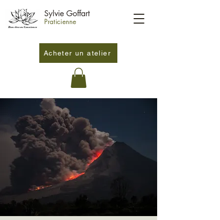
Sylvie Goffart
Praticienne
Acheter un atelier